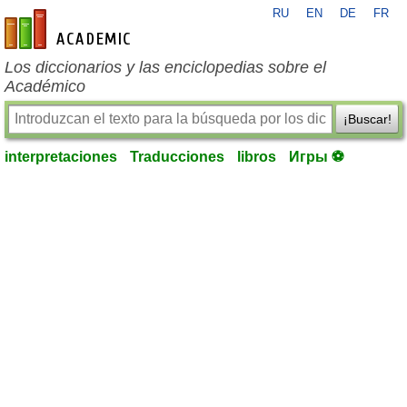
RU
EN
DE
FR
es-academic.com
Los diccionarios y las enciclopedias sobre el
Académico
¡Buscar!
interpretaciones
Traducciones
libros
Игры ⚽