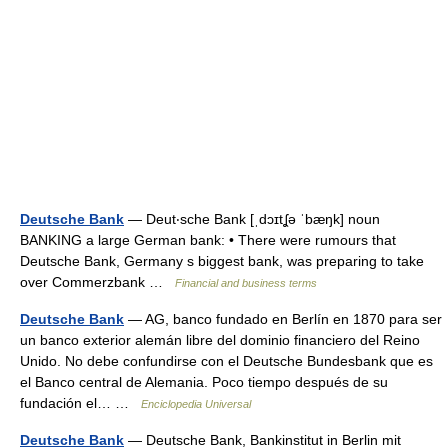
Deutsche Bank
— Deut‧sche Bank [ˌdɔɪtʆə ˈbæŋk] noun
BANKING a large German bank: • There were rumours that
Deutsche Bank, Germany s biggest bank, was preparing to take
over Commerzbank …
Financial and business terms
Deutsche Bank
— AG, banco fundado en Berlín en 1870 para ser
un banco exterior alemán libre del dominio financiero del Reino
Unido. No debe confundirse con el Deutsche Bundesbank que es
el Banco central de Alemania. Poco tiempo después de su
fundación el… …
Enciclopedia Universal
Deutsche Bank
— Deutsche Bank, Bankinstitut in Berlin mit