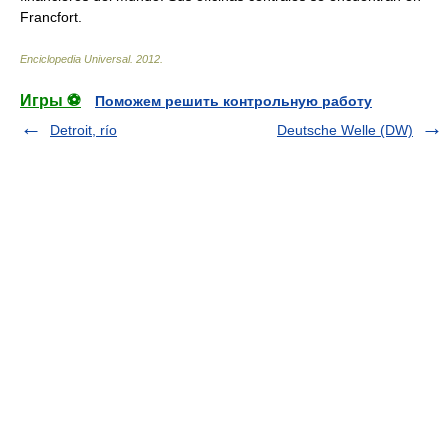
Francfort.
Enciclopedia Universal
.
2012
.
Игры ⚽
Поможем решить контрольную работу
Detroit, río
Deutsche Welle (DW)